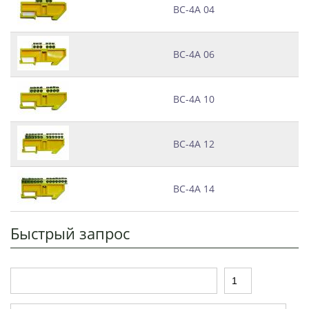
ВС-4А 04
ВС-4А 06
ВС-4А 10
ВС-4А 12
ВС-4А 14
Быстрый запрос
Т
К
о
о
в
л