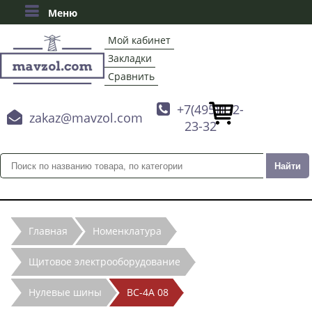
Меню
Мой кабинет
Закладки
Сравнить

+7(495)132-

zakaz@mavzol.com
23-32
Главная
Номенклатура
Щитовое электрооборудование
Нулевые шины
ВС-4А 08