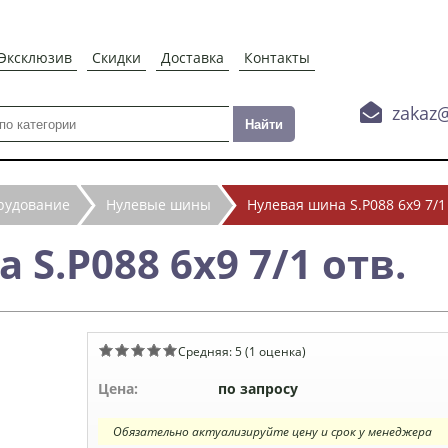
Эксклюзив
Скидки
Доставка
Контакты

zakaz
рудование
Нулевые шины
Нулевая шина S.P088 6х9 7/1
S.P088 6х9 7/1 отв.
Средняя:
5
(
1
оценка)
Цена:
по запросу
Обязательно актуализируйте цену и срок у менеджера