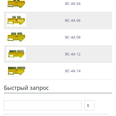
ВС-4А 04
ВС-4А 06
ВС-4А 08
ВС-4А 12
ВС-4А 14
Быстрый запрос
Т
К
о
о
в
л