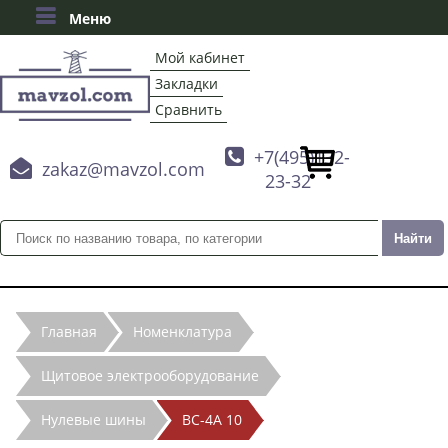
Меню
Мой кабинет
Закладки
Сравнить

+7(495)132-

zakaz@mavzol.com
23-32
Главная
Номенклатура
Щитовое электрооборудование
Нулевые шины
ВС-4А 10