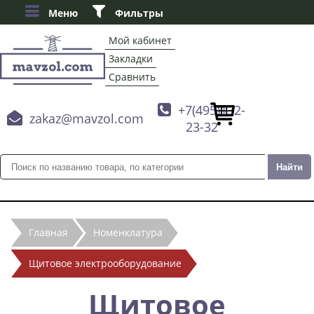
Меню
Фильтры
Мой кабинет
Закладки
Сравнить

+7(495)132-

zakaz@mavzol.com
23-32
Главная
Номенклатура
Щитовое электрооборудование
Щитовое