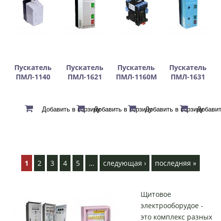
Пускатель
Пускатель
Пускатель
Пускатель
ПМЛ-1140
ПМЛ-1621
ПМЛ-1160М
ПМЛ-1631
С
т
1
2
3
4
5
…
следующая ›
последняя »
р
а
Щитовое
н
электрооборудое -
и
это комплекс разных