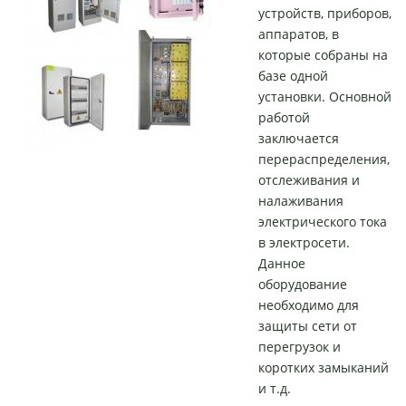
ц
устройств, приборов,
ы
аппаратов, в
которые собраны на
базе одной
установки. Основной
работой
заключается
перераспределения,
отслеживания и
налаживания
электрического тока
в электросети.
Данное
оборудование
необходимо для
защиты сети от
перегрузок и
коротких замыканий
и т.д.