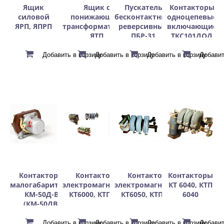
Ящик
Ящик с
Пускатель
Контакторы
силовой
понижающим
бесконтактный
одноцепевые
ЯРП, ЯПРП
трансформатором
реверсивный
включающие
ЯТП
ПБР-31
ТКС101ДОД
Контакторы
Контакторы
Контакторы
Контакторы
малогабаритные
электромагнитные
электромагнитные
КТ 6040, КТП
КМ-50Д-В
КТ6000, КТП6000
КТ6050, КТП6050
6040
(КМ-50ДВ)