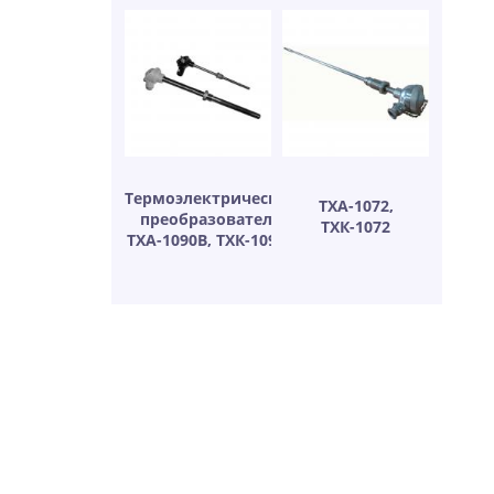
Термоэлектрические
ТХА-1072,
преобразователи
ТХК-1072
ТХА-1090В, ТХК-1090В