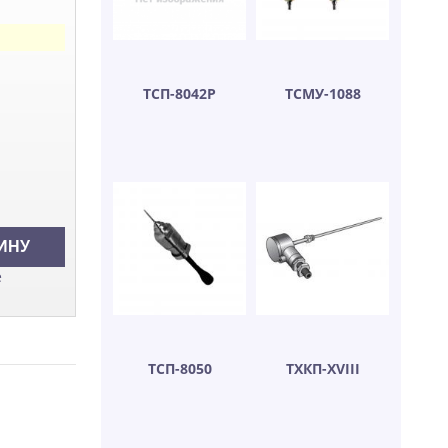
ТСП-8042Р
ТСМУ-1088
е
ТСП-8050
ТХКП-ХVIII