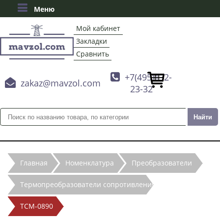
Меню
Мой кабинет
Закладки
Сравнить

+7(495)132-

zakaz@mavzol.com
23-32
Главная
Номенклатура
Преобразователи
Термопреобразователи сопротивления
ТСМ-0890