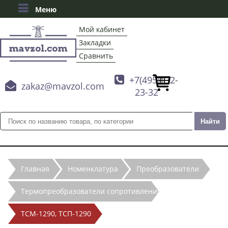
Меню
Мой кабинет
Закладки
Сравнить

+7(495)132-

zakaz@mavzol.com
23-32
Главная
Номенклатура
Преобразователи
Термопреобразователи сопротивления
ТСМ-1290, ТСП-1290