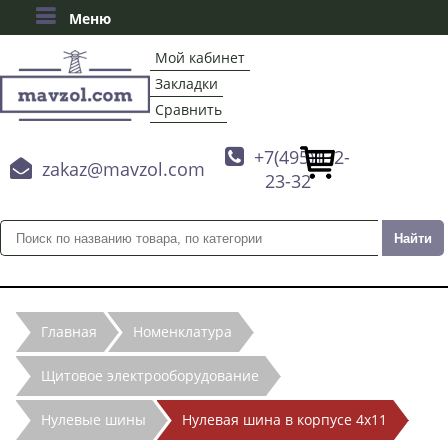
Меню
Мой кабинет
Закладки
Сравнить

+7(495)132-

zakaz@mavzol.com
23-32
Главная
Номенклатура
Щитовое электрооборудование
Нулевые шины
Нулевая шина в корпусе 4х11