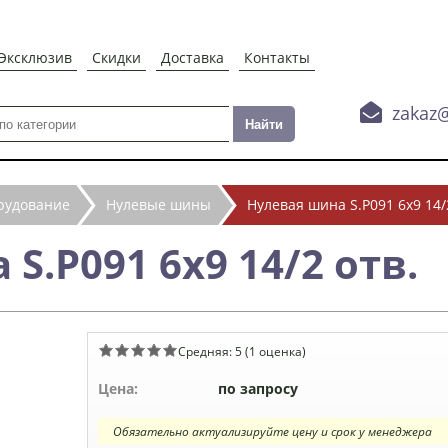
Эксклюзив
Скидки
Доставка
Контакты

zakaz
рудование
Нулевые шины
Нулевая шина S.P091 6х9 14/
S.P091 6х9 14/2 отв.
Средняя:
5
(
1
оценка)
Цена:
по запросу
Обязательно актуализируйте цену и срок у менеджера