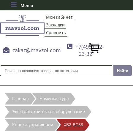
Меню
Мой кабинет
Закладки
Сравнить

+7(495)132-

zakaz@mavzol.com
23-32
Главная
Номенклатура
Электротехническое оборудование
Кнопки управления
XB2-BG33