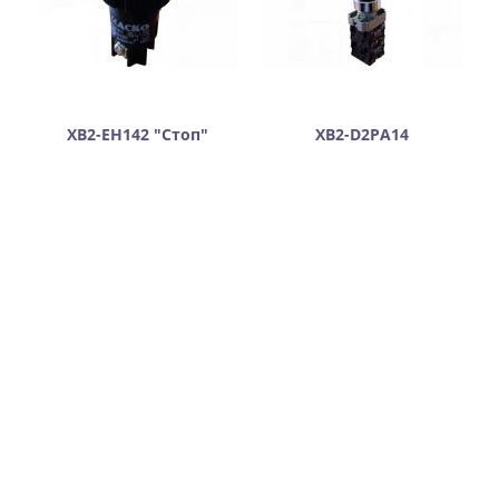
XB2-EH142 "Стоп"
XB2-D2PA14