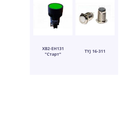
XB2-EH131
TYJ 16-311
"Старт"