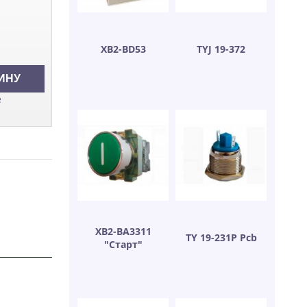
XB2-BD53
TYJ 19-372
е
XB2-BA3311
TY 19-231P Pcb
"Старт"