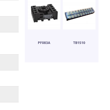
PF083A
ТВ1510