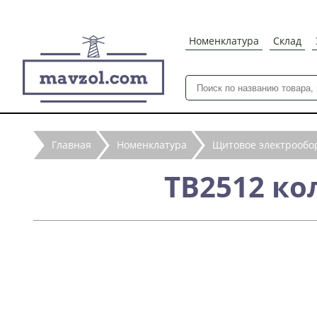
Номенклатура
Склад
Главная
Номенклатура
Щитовое электрообо
ТВ2512 к