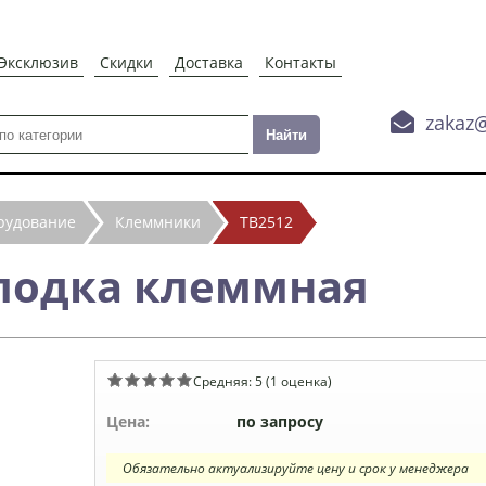
Эксклюзив
Скидки
Доставка
Контакты

zakaz
рудование
Клеммники
ТВ2512
олодка клеммная
Средняя:
5
(
1
оценка)
Цена:
по запросу
Обязательно актуализируйте цену и срок у менеджера