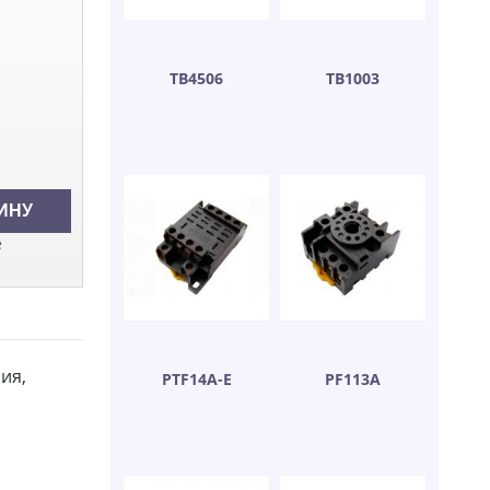
ТВ4506
ТВ1003
е
ия,
PTF14A-E
PF113A