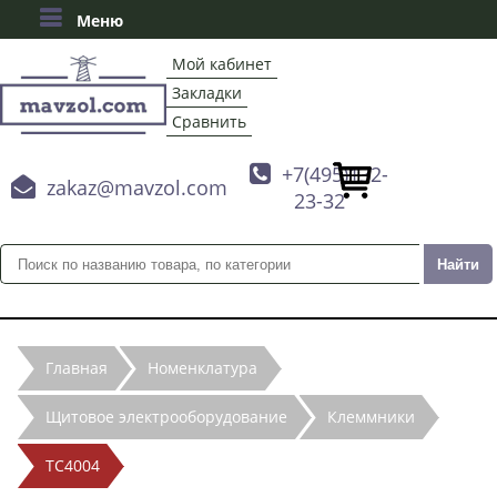
Меню
Мой кабинет
Закладки
Сравнить

+7(495)132-

zakaz@mavzol.com
23-32
Главная
Номенклатура
Щитовое электрооборудование
Клеммники
ТС4004