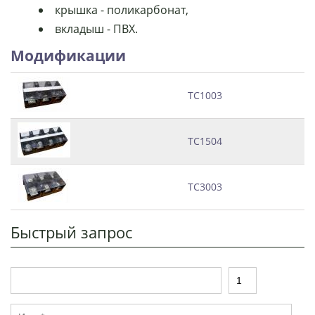
крышка - поликарбонат,
вкладыш - ПВХ.
Модификации
ТС1003
ТС1504
ТС3003
Быстрый запрос
Т
К
о
о
в
л
И
а
и