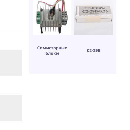
Симисторные
С2-29В
блоки