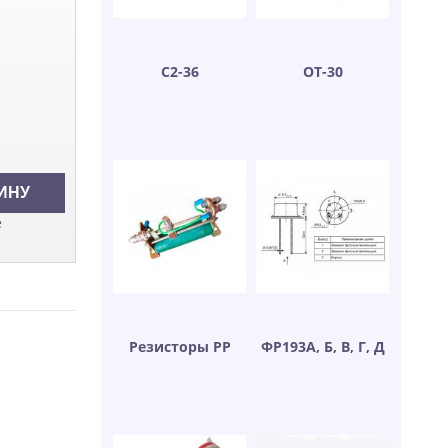
С2-36
ОТ-30
е
Резисторы РР
ФР193А, Б, В, Г, Д