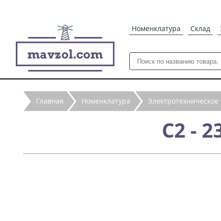
Номенклатура
Склад
Главная
Номенклатура
Электротехническое
С2 - 