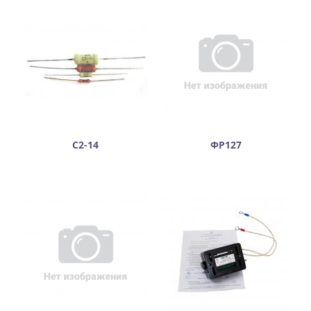
С2-14
ФР127