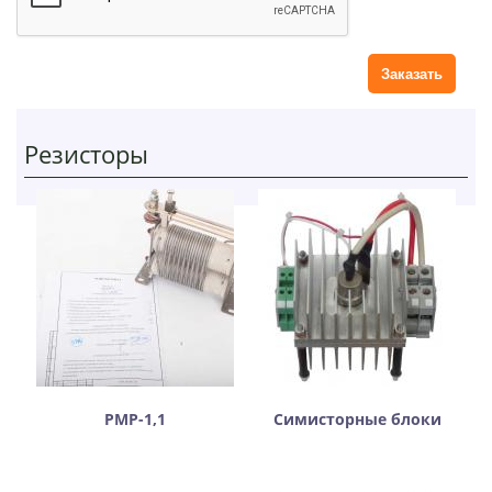
р
и
й
Резисторы
РМР-1,1
Симисторные блоки