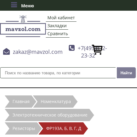
Меню
Мой кабинет
Закладки
Сравнить

+7(495)132-

zakaz@mavzol.com
23-32
Главная
Номенклатура
Электротехническое оборудование
Резисторы
ФР193А, Б, В, Г, Д