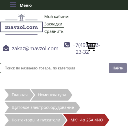
Меню
Мой кабинет
Закладки
Сравнить

+7(495)132-

zakaz@mavzol.com
23-32
Главная
Номенклатура
Щитовое электрооборудование
Контакторы и пускатели
MK1 4p 25A 4NO