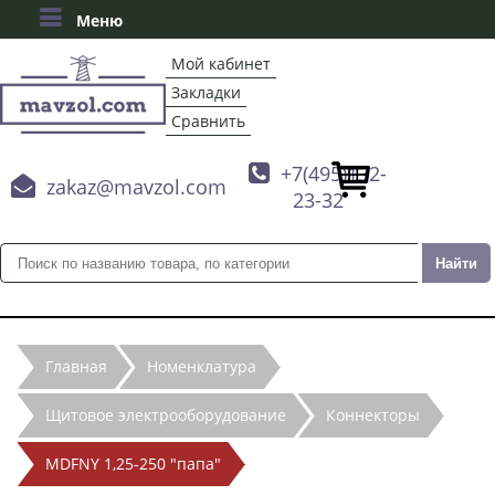
Меню
Мой кабинет
Закладки
Сравнить

+7(495)132-

zakaz@mavzol.com
23-32
Главная
Номенклатура
Щитовое электрооборудование
Коннекторы
MDFNY 1,25-250 "папа"