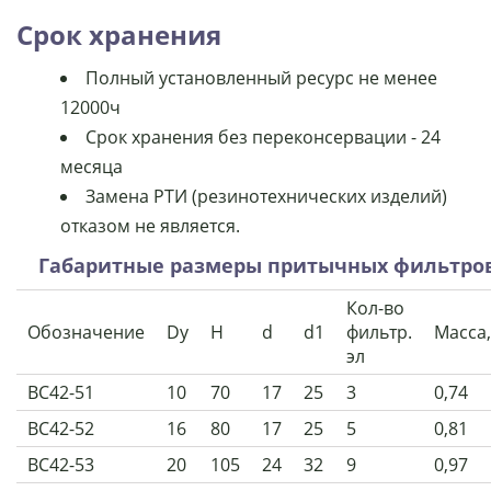
Срок хранения
Полный установленный ресурс не менее
12000ч
Срок хранения без переконсервации - 24
месяца
Замена РТИ (резинотехнических изделий)
отказом не является.
Габаритные размеры притычных фильтро
Кол-во
Обозначение
Dy
H
d
d1
фильтр.
Масса,
эл
ВС42-51
10
70
17
25
3
0,74
ВС42-52
16
80
17
25
5
0,81
ВС42-53
20
105
24
32
9
0,97