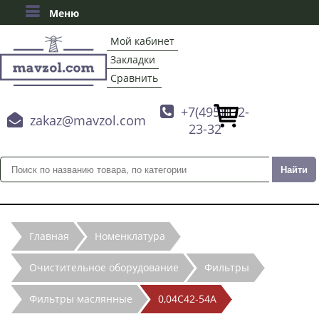
Меню
Мой кабинет
Закладки
Сравнить

+7(495)132-

zakaz@mavzol.com
23-32
Главная
Номенклатура
Очистительное оборудование
Фильтры
Фильтры маслянные
0,04С42-54А