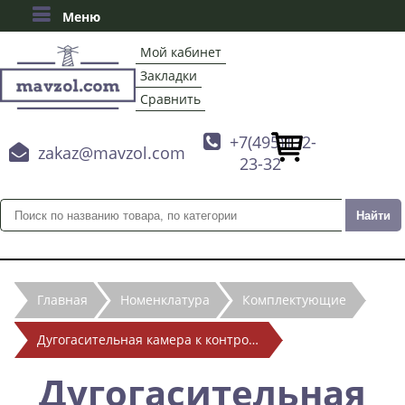
Меню
Мой кабинет
Закладки
Сравнить

+7(495)132-

zakaz@mavzol.com
23-32
Главная
Номенклатура
Комплектующие
Дугогасительная камера к контроллеру КВ 1828 ОМ
Дугогасительная