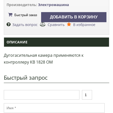
Производитель:
Электромашина
Быстрый заказ
Задать вопрос
Сравнить
В избранное
ОПИСАНИЕ
Дугогасительная камера применяются к
контроллеру КВ 1828 ОМ
Быстрый запрос
Т
К
о
о
в
л
И
а
и
м
р
ч