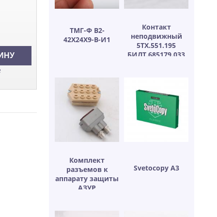
Контакт
ТМГ-Ф В2-
неподвижный
42Х24Х9-В-И1
5ТХ.551.195
БИЛТ.685179.033
е
Комплект
Svetocopy А3
разъемов к
аппарату защиты
АЗУР