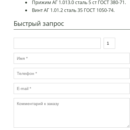
Прижим АГ 1.013.0 сталь 5 ст ГОСТ 380-71.
Винт АГ 1.01.2 сталь 35 ГОСТ 1050-74.
Быстрый запрос
Т
К
о
о
в
л
И
а
и
м
р
ч
я
е
Т
*
с
е
т
л
в
E
е
о
-
ф
*
m
о
К
a
н
о
il
*
м
*
м
е
н