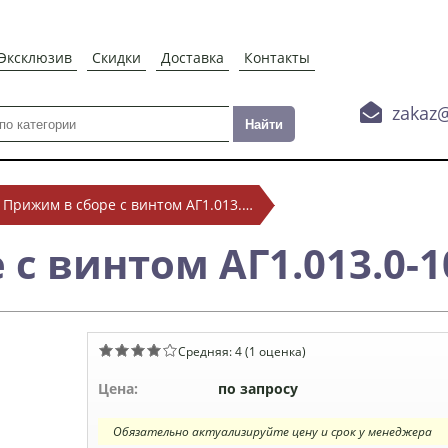
Эксклюзив
Скидки
Доставка
Контакты

zakaz
Прижим в сборе с винтом АГ1.013.0-10
с винтом АГ1.013.0-1
Средняя:
4
(
1
оценка)
Цена:
по запросу
Обязательно актуализируйте цену и срок у менеджера