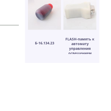
FLASH-память к
Б-16.134.23
автомату
управления
освещением
СТАРТ-3