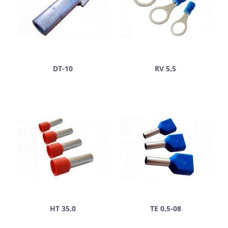
DT-10
RV 5,5
НТ 35,0
ТЕ 0,5-08