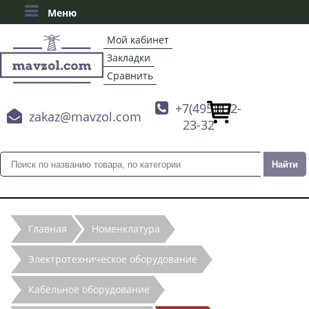
Меню
Мой кабинет
Закладки
Сравнить

+7(495)132-

zakaz@mavzol.com
23-32
Главная
Номенклатура
Электротехническое оборудование
Кабельное оборудование