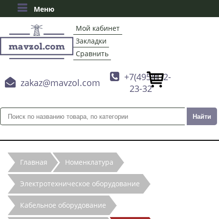
Меню
Мой кабинет
Закладки
Сравнить

+7(495)132-

zakaz@mavzol.com
23-32
Главная
Номенклатура
Электротехническое оборудование
Кабельное оборудование