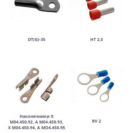
DT(G)-35
НТ 2,5
Наконечники Х
RV 2
М04.450.92, А М04.450.93,
Х М04.450.94, А МО4.450.95