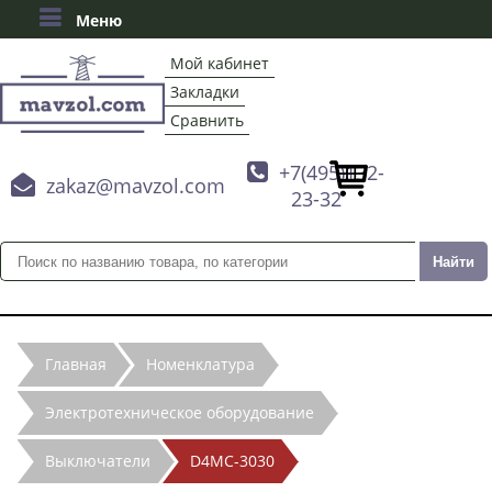
Меню
Мой кабинет
Закладки
Сравнить

+7(495)132-

zakaz@mavzol.com
23-32
Главная
Номенклатура
Электротехническое оборудование
Выключатели
D4MC-3030