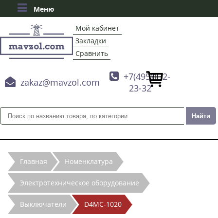
Меню
Мой кабинет
Закладки
Сравнить

+7(495)132-

zakaz@mavzol.com
23-32
Главная
Номенклатура
Электротехническое оборудование
Выключатели
D4MC-1020