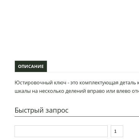
ОПИСАНИЕ
Юстировочный ключ - это комплектующая деталь 
шкалы на несколько делений вправо или влево от
Быстрый запрос
Т
К
о
о