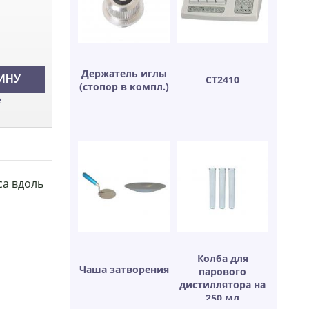
Держатель иглы
СТ2410
(стопор в компл.)
е
са вдоль
Колба для
Чаша затворения
парового
дистиллятора на
250 мл