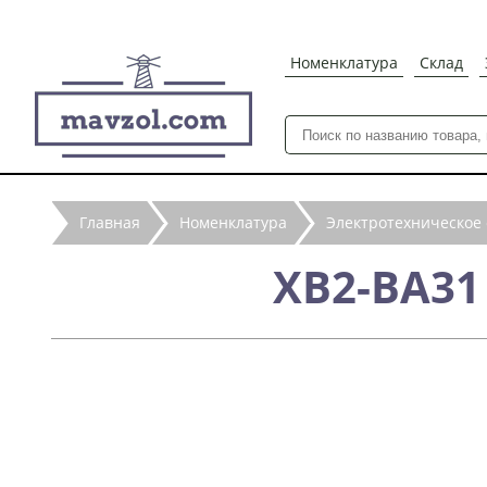
Номенклатура
Склад
Главная
Номенклатура
Электротехническое
XB2-BA31