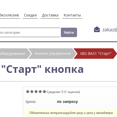
Эксклюзив
Скидки
Доставка
Контакты

zakaz
 оборудование
Кнопки управления
XB2-BA31 "Старт"
 "Старт" кнопка
Средняя:
5
(
1
оценка)
Цена:
по запросу
Обязательно актуализируйте цену и срок у менеджера