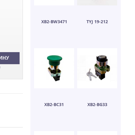
XB2-BW3471
TYJ 19-212
е
XB2-BC31
XB2-BG33