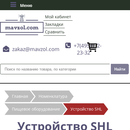
Меню
Мой кабинет
Закладки
Сравнить

+7(495)132-

zakaz@mavzol.com
23-32
Главная
Номенклатура
Пищевое оборудование
Устройство SHL
Устройство SHL