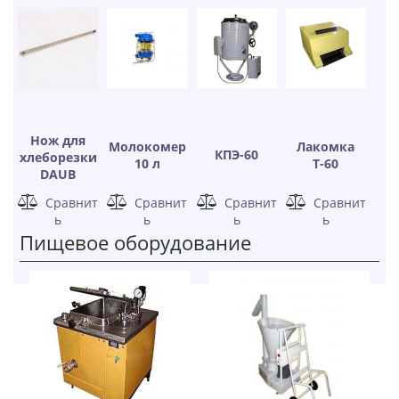
Нож для
Молокомер
Лакомка
КПЭ-60
хлеборезки
10 л
Т-60
DAUB
Сравнит
Сравнит
Сравнит
Сравнит
ь
ь
ь
ь
Пищевое оборудование