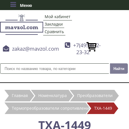
Меню
Мой кабинет
Закладки
Сравнить

+7(495)132-

zakaz@mavzol.com
23-32
Главная
Номенклатура
Преобразователи
Термопреобразователи сопротивления
ТХА-1449
ТХА-1449