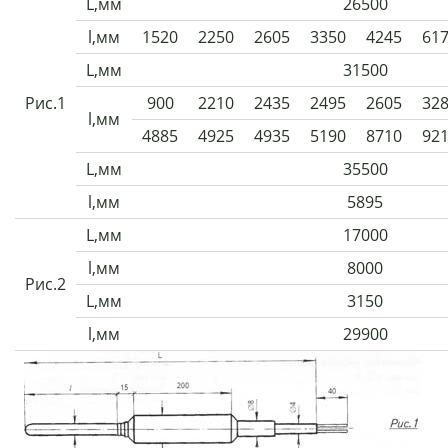
L,мм
26500
l,мм
1520
2250
2605
3350
4245
61
L,мм
31500
Рис.1
900
2210
2435
2495
2605
32
l,мм
4885
4925
4935
5190
8710
92
L,мм
35500
l,мм
5895
L,мм
17000
l,мм
8000
Рис.2
L,мм
3150
l,мм
29900