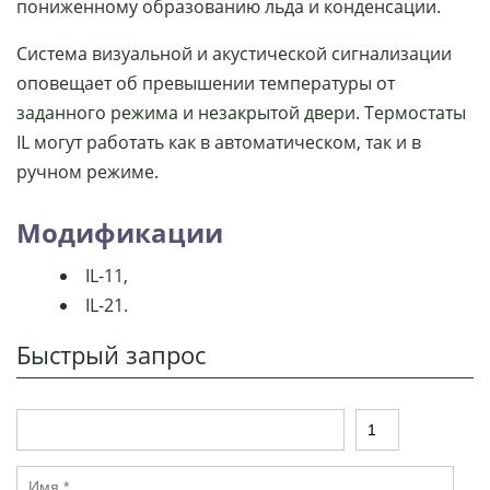
пониженному образованию льда и конденсации.
Система визуальной и акустической сигнализации
оповещает об превышении температуры от
заданного режима и незакрытой двери. Термостаты
IL могут работать как в автоматическом, так и в
ручном режиме.
Модификации
IL-11,
IL-21.
Быстрый запрос
Т
К
о
о
в
л
И
а
и