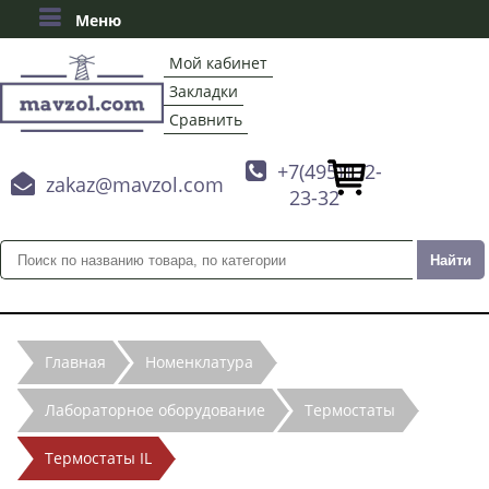
Меню
Мой кабинет
Закладки
Сравнить

+7(495)132-

zakaz@mavzol.com
23-32
Главная
Номенклатура
Лабораторное оборудование
Термостаты
Термостаты IL