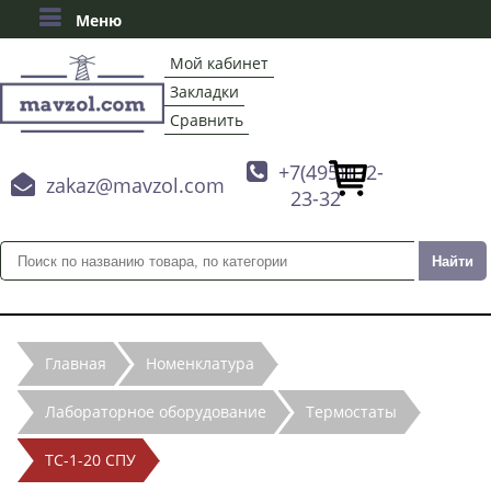
Меню
Мой кабинет
Закладки
Сравнить

+7(495)132-

zakaz@mavzol.com
23-32
Главная
Номенклатура
Лабораторное оборудование
Термостаты
ТС-1-20 СПУ