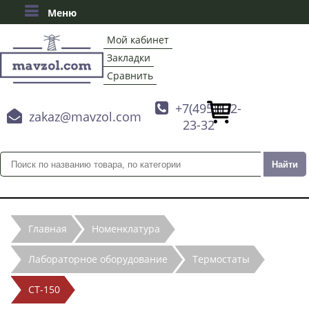
Меню
Мой кабинет
Закладки
Сравнить

+7(495)132-

zakaz@mavzol.com
23-32
Главная
Номенклатура
Лабораторное оборудование
Термостаты
СТ-150