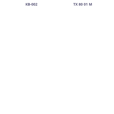
КВ-002
ТХ 80 01 М