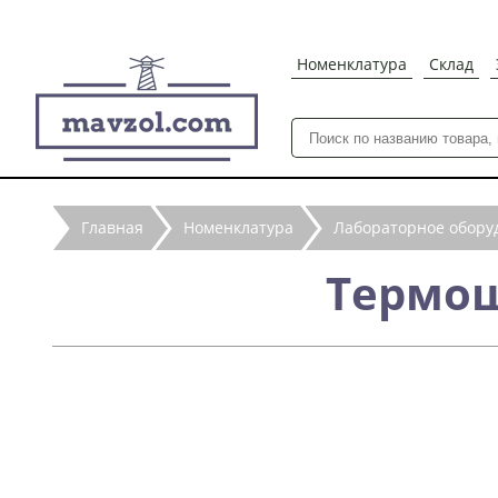
Номенклатура
Склад
Главная
Номенклатура
Лабораторное обору
Термош