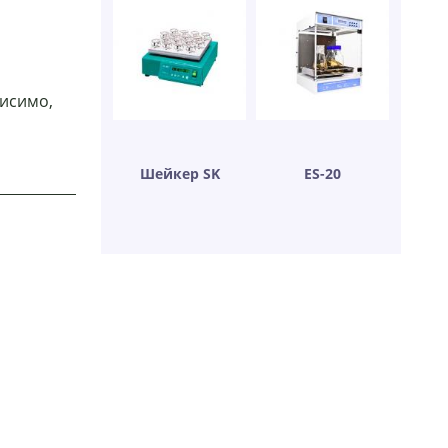
висимо,
Шейкер SK
ES-20