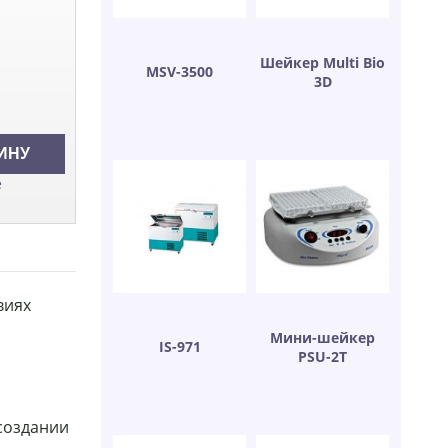
Шейкер Multi Bio
MSV-3500
3D
е
виях
Мини-шейкер
IS-971
PSU-2T
 создании