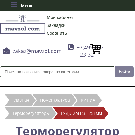
Меню
Мой кабинет
Закладки
Сравнить

+7(495)132-

zakaz@mavzol.com
23-32
Главная
Номенклатура
КИПиА
Терморегуляторы
ТУДЭ-2М1(3), 251мм
Терморегулятор