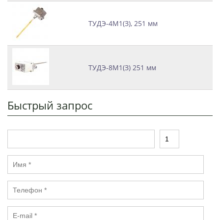
ТУДЭ-4М1(З), 251 мм
ТУДЭ-8М1(З) 251 мм
Быстрый запрос
Т
К
о
о
в
л
И
а
и
м
р
ч
я
е
Т
*
с
е
т
л
в
E
е
о