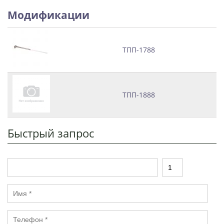
Модификации
ТПП-1788
ТПП-1888
Быстрый запрос
Т
К
о
о
в
л
И
а
и
м
р
ч
я
е
Т
*
с