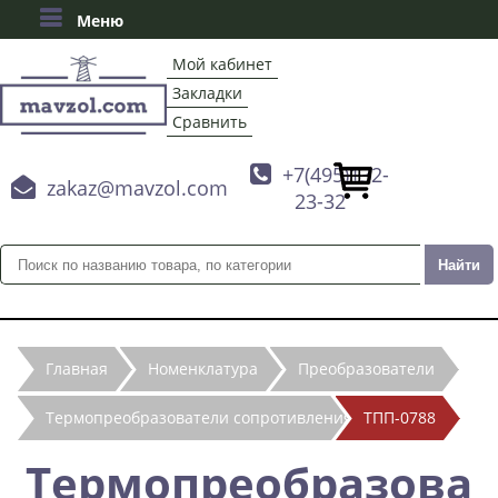
Меню
Мой кабинет
Закладки
Сравнить

+7(495)132-

zakaz@mavzol.com
23-32
Главная
Номенклатура
Преобразователи
Термопреобразователи сопротивления
ТПП-0788
Термопреобразова