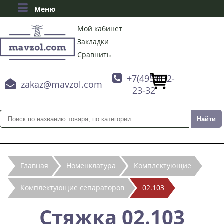
Меню
Мой кабинет
Закладки
Сравнить

+7(495)132-

zakaz@mavzol.com
23-32
Главная
Номенклатура
Комплектующие
Комплектующие сепараторов
02.103
Стяжка 02.103