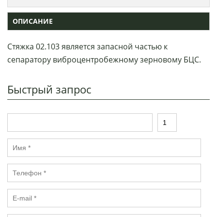
ОПИСАНИЕ
Стяжка 02.103 является запасной частью к
сепаратору виброцентробежному зерновому БЦС.
Быстрый запрос
Т
К
о
о
в
л
И
а
и
м
р
ч
я
е
Т
*
с
е
т
л
в
E
е
о
-
ф
*
m
о