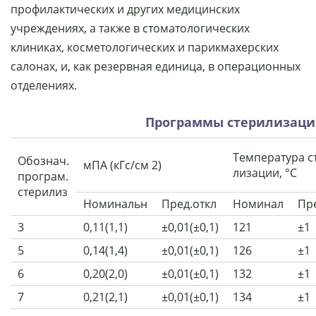
профилактических и других медицинских
учреждениях, а также в стоматологических
клиниках, косметологических и парикмахерских
салонах, и, как резервная единица, в операционных
отделениях.
Программы стерилизации
Температура с
Обознач.
мПА (кГс/см 2)
лизации, °С
програм.
стерилиз
Номинальн
Пред.откл
Номинал
Пре
3
0,11(1,1)
±0,01(±0,1)
121
±1
5
0,14(1,4)
±0,01(±0,1)
126
±1
6
0,20(2,0)
±0,01(±0,1)
132
±1
7
0,21(2,1)
±0,01(±0,1)
134
±1