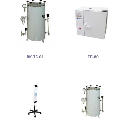
ВК-75-01
ГП-80