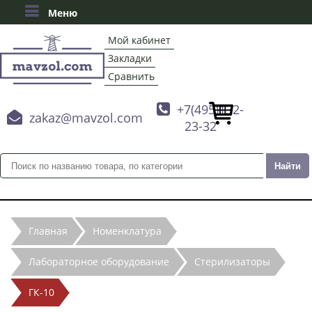
Меню
Мой кабинет
Закладки
Сравнить

+7(495)132-

zakaz@mavzol.com
23-32
Главная
Номенклатура
Лабораторное оборудование
Стерилизаторы
ГК-10