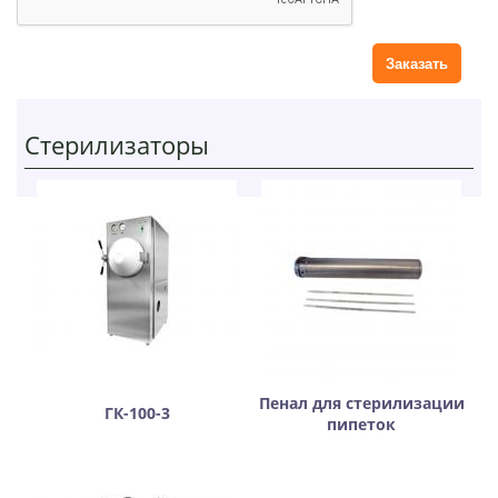
и
й
Стерилизаторы
Пенал для стерилизации
ГК-100-3
пипеток