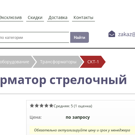
Эксклюзив
Скидки
Доставка
Контакты

zakaz
 оборудование
Трансформаторы
СКТ-1
орматор стрелочный
Средняя:
5
(
1
оценка)
Цена:
по запросу
Обязательно актуализируйте цену и срок у менеджера