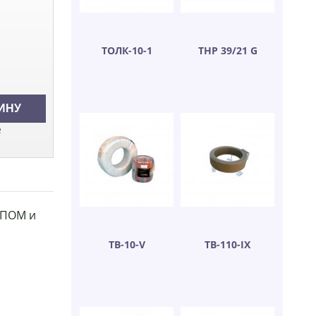
ТОЛК-10-1
ТНР 39/21 G
е
С-ПОМ и
ТВ-10-V
ТВ-110-IX