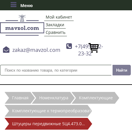
Меню
Мой кабинет
Закладки
Сравнить

+7(495)132-

zakaz@mavzol.com
23-32
Главная
Номенклатура
Комплектующие
Комплектующие к термопреобразователям
Штуцеры передвижные 5Ц4.473.005, 5Ц4.473.006