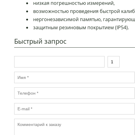
низкая погрешностью измерений,
возможностью проведения быстрой калиб
нергонезависимой памятью, гарантирующа
защитным резиновым покрытием (IP54).
Быстрый запрос
Т
К
о
о
в
л
И
а
и
м
р
ч
я
е
Т
*
с
е
т
л
в
E
е
о
-
ф
*
m
о
К
a
н
о
il
*
м
*