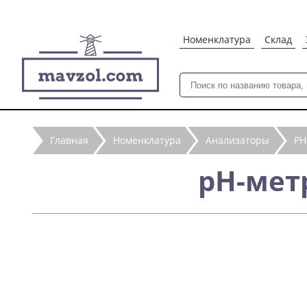
Номенклатура
Склад
Главная
Номенклатура
Анализаторы
РН
рН-метр