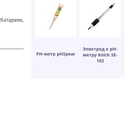
батареек,
Электрод к рН-
РН-метр pHSpear
метру Knick SE-
102