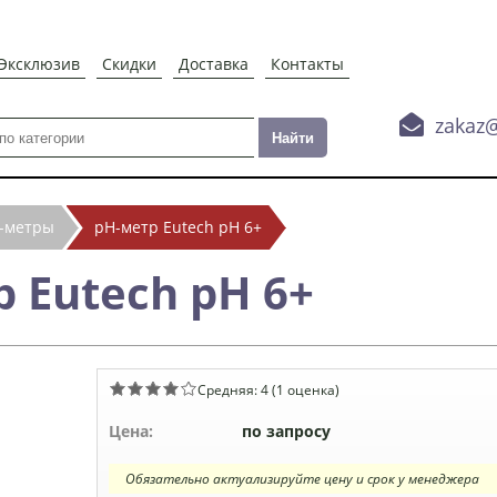
Эксклюзив
Скидки
Доставка
Контакты

zakaz
-метры
рН-метр Eutech рН 6+
 Eutech рН 6+
Средняя:
4
(
1
оценка)
Цена:
по запросу
Обязательно актуализируйте цену и срок у менеджера