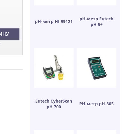
рН-метр Eutech
рН-метр HI 99121
рН 5+
е
Eutech CyberScan
РН-метр рН-305
рН 700