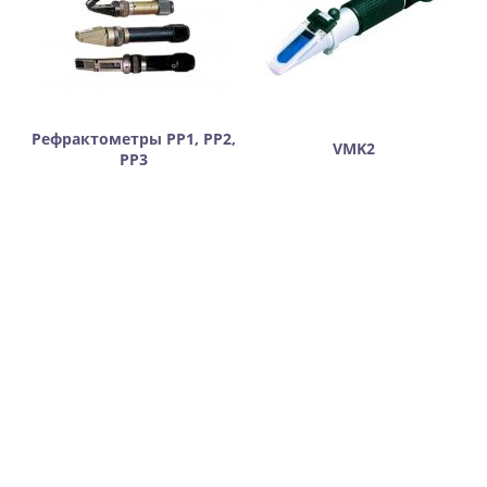
Рефрактометры РР1, РР2,
VMK2
РР3