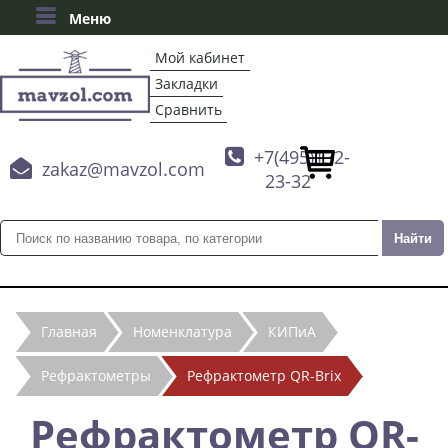
Меню
Мой кабинет
Закладки
Сравнить

+7(495)132-

zakaz@mavzol.com
23-32
Главная
Номенклатура
КИПиА
Рефрактометры
Рефрактометр QR-Brix
Рефрактометр QR-