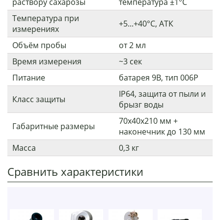
раствору сахарозы
температура ±1°С
Температура при
+5...+40°С, АТК
измерениях
Объём пробы
от 2 мл
Время измерения
~3 сек
Питание
батарея 9В, тип 006Р
IP64, защита от пыли и
Класс защиты
брызг воды
70х40х210 мм +
Габаритные размеры
наконечник до 130 мм
Масса
0,3 кг
Сравнить характеристики