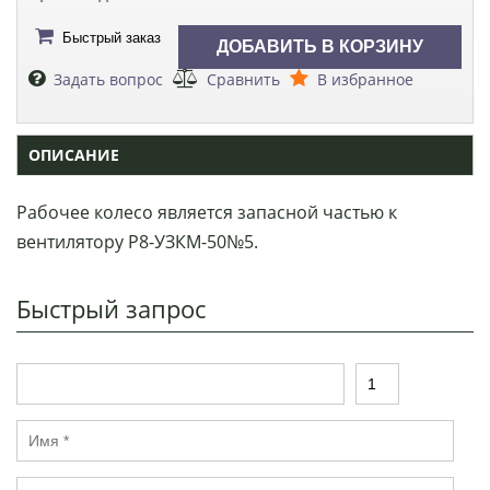
Быстрый заказ
Задать вопрос
Сравнить
В избранное
ОПИСАНИЕ
Рабочее колесо является запасной частью к
вентилятору Р8-УЗКМ-50№5.
Быстрый запрос
Т
К
о
о
в
л
И
а
и
м
р
ч
я
е
Т