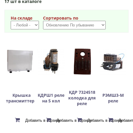
17 шт в каталоге
На складе
Сортировать по
КДР 7324518
Крышка
КДРШ1 реле
РЭМШ3-М
колодка для
трансмиттера
на 5 кол
реле
реле