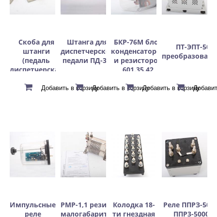
Скоба для
Штанга для
БКР-76М блок
ПТ-ЭПТ-50
штанги
диспетчерской
конденсаторов
преобразовате
(педаль
педали ПД-3М
и резисторов
диспетчерская
601.35.42
ПД-3М)
Импульсные
РМР-1,1 резистор
Колодка 18-
Реле ППРЗ-5000
реле
малогабаритный
ти гнездная
ППР3-5000