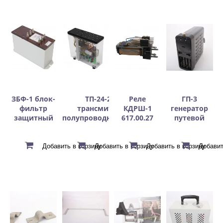
ЗБФ-1 блок-
ТП-24-2М
Реле
ГП-3
фильтр
трансмиттер
КДРШ-1
генератор
защитный
полупроводниковый
617.00.27
путевой