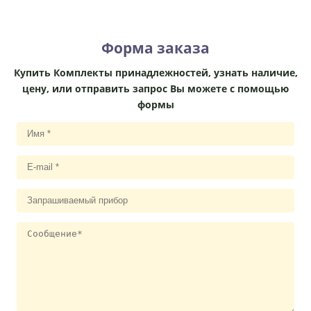
Форма заказа
Купить Комплекты принадлежностей, узнать наличие,
цену, или отправить запрос Вы можете с помощью
формы
И
м
я
E
*
m
a
З
il
а
*
п
С
р
о
а
о
ш
б
и
щ
в
е
а
н