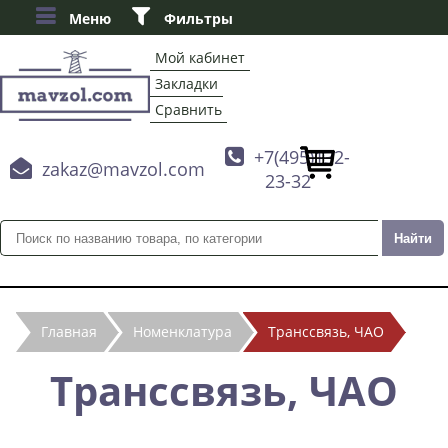
Меню
Фильтры
Мой кабинет
Закладки
Сравнить

+7(495)132-

zakaz@mavzol.com
23-32
Главная
Номенклатура
Транссвязь, ЧАО
Транссвязь, ЧАО