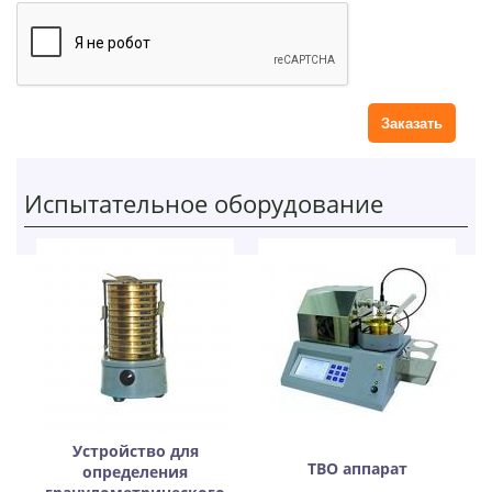
т
а
р
и
й
Испытательное оборудование
Устройство для
ТВО аппарат
определения