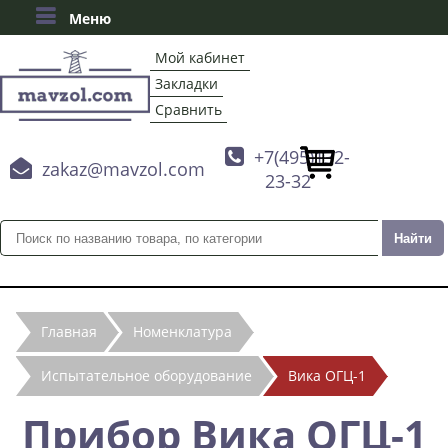
Меню
Мой кабинет
Закладки
Сравнить

+7(495)132-

zakaz@mavzol.com
23-32
Главная
Номенклатура
Испытательное оборудование
Вика ОГЦ-1
Прибор Вика ОГЦ-1