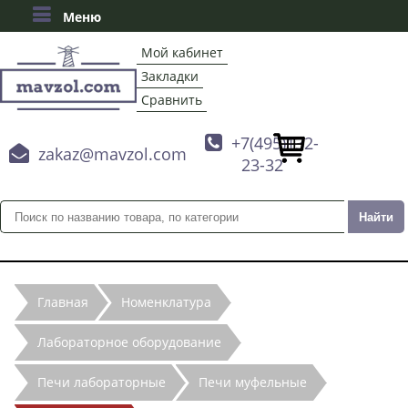
Меню
Мой кабинет
Закладки
Сравнить

+7(495)132-

zakaz@mavzol.com
23-32
Главная
Номенклатура
Лабораторное оборудование
Печи лабораторные
Печи муфельные