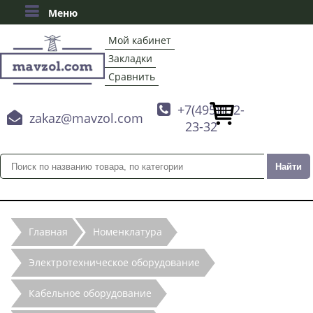
Меню
Мой кабинет
Закладки
Сравнить

+7(495)132-

zakaz@mavzol.com
23-32
Главная
Номенклатура
Электротехническое оборудование
Кабельное оборудование