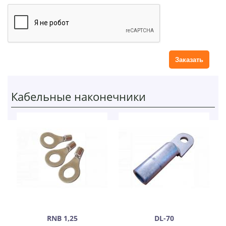
т
а
р
и
й
Кабельные наконечники
RNB 1,25
DL-70