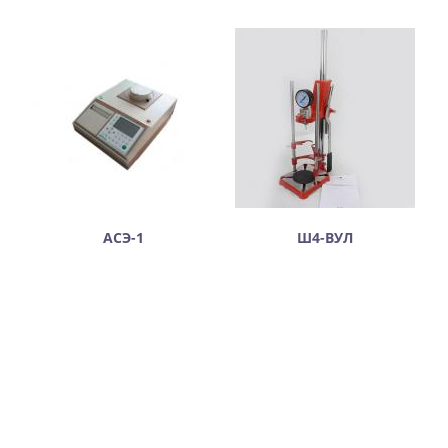
АСЭ-1
Ш4-ВУЛ