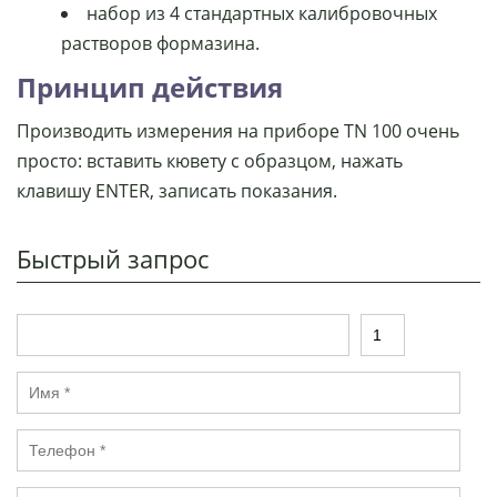
набор из 4 стандартных калибровочных
растворов формазина.
Принцип действия
Производить измерения на приборе TN 100 очень
просто: вставить кювету с образцом, нажать
клавишу ENTER, записать показания.
Быстрый запрос
Т
К
о
о
в
л
И
а
и
м
р
ч
я
е
Т
*
с
е
т
л
в