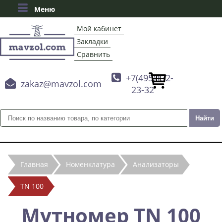
Меню
Мой кабинет
Закладки
Сравнить

+7(495)132-

zakaz@mavzol.com
23-32
Главная
Номенклатура
Анализаторы
TN 100
Мутномер TN 100