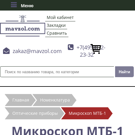
Меню
Мой кабинет
Закладки
Сравнить

+7(495)132-

zakaz@mavzol.com
23-32
Главная
Номенклатура
Оптические приборы
Микроскоп МТБ-1
Микроскоп МТБ-1