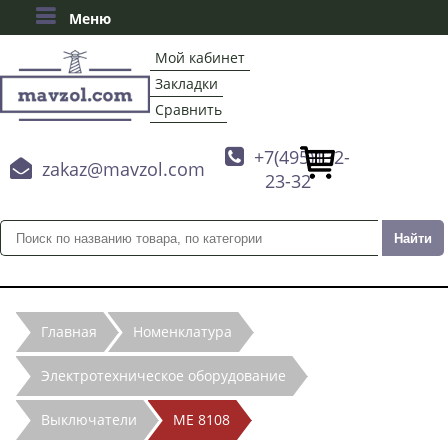
Меню
Мой кабинет
Закладки
Сравнить

+7(495)132-

zakaz@mavzol.com
23-32
Главная
Номенклатура
Электротехническое оборудование
Выключатели
МЕ 8108