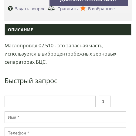
Задать вопрос
Сравнить
В избранное
ОПИСАНИЕ
Маслопровод 02.510 - это запасная часть,
используется в виброцентробежных зерновых
сепараторах БЦС.
Быстрый запрос
Т
К
о
о
в
л
И
а
и
м
р
ч
я
е
Т
*
с
е