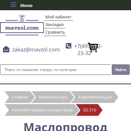
Меню
Мой кабинет
Закладки
Сравнить

+7(495)132-

zakaz@mavzol.com
23-32
Главная
Номенклатура
Комплектующие
Комплектующие сепараторов
02.510
Маслопровод