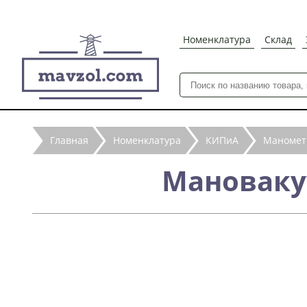
Номенклатура
Склад
Главная
Номенклатура
КИПиА
Маноме
Мановаку