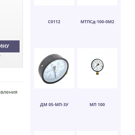
С0112
МТПСд-100-0М2
е
авления
ДМ 05-МП-3У
МП 100