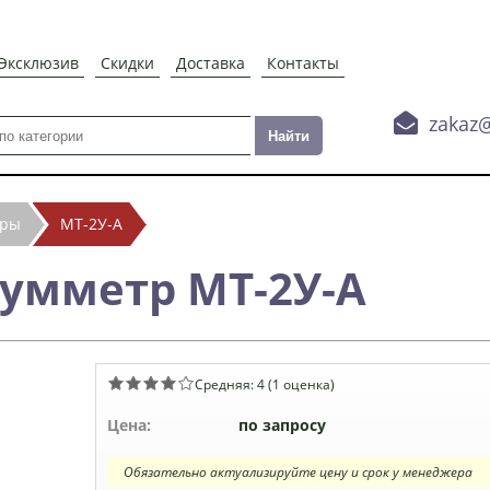
Эксклюзив
Скидки
Доставка
Контакты

zakaz
тры
МТ-2У-А
умметр МТ-2У-А
Средняя:
4
(
1
оценка)
Цена:
по запросу
Обязательно актуализируйте цену и срок у менеджера